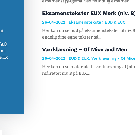
eksamensspørgsmål ved mundtlig eksamen...
Eksamenstekster EUX Merk (niv. B
26-04-2022
|
Eksamenstekster
,
EUD & EUX
Her kan du se bud på eksamenstekster til niv.
nt
endelig dine egne tekster, så...
FAQ
Værklæsning – Of Mice and Men
n i
 HTX
26-04-2022
|
EUD & EUX
,
Værklæsning - Of Mic
Her kan du se materiale til værklæsning af Joh
målrettet niv. B på EUX...