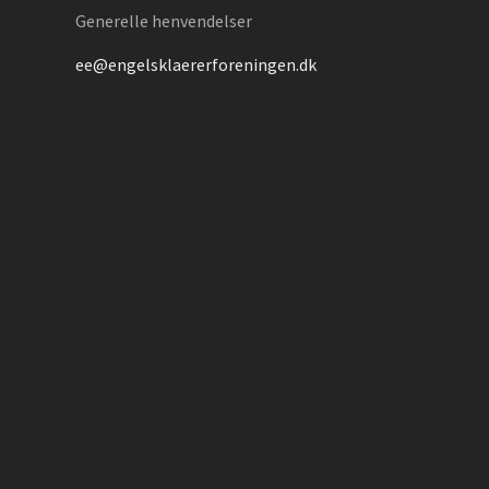
Generelle henvendelser
ee@engelsklaererforeningen.dk