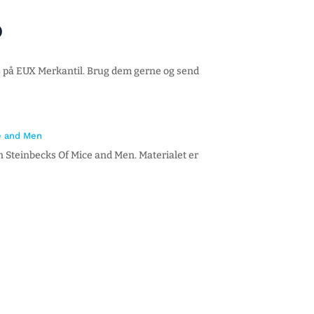
)
 B på EUX Merkantil. Brug dem gerne og send
e and Men
n Steinbecks Of Mice and Men. Materialet er