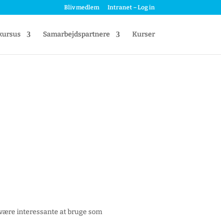
Bliv medlem
Intranet – Log in
kursus
Samarbejdspartnere
Kurser
 være interessante at bruge som